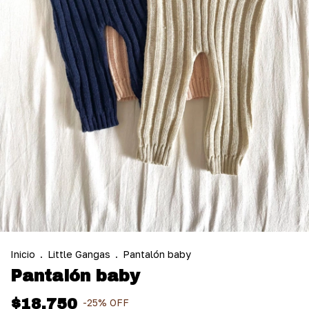
Inicio
.
Little Gangas
.
Pantalón baby
Pantalón baby
$18.750
-
25
%
OFF