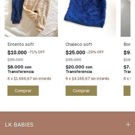
Enterito soft
Chaleco soft
Bomba
$10.000
$25.000
$9.
-
71
%
OFF
-
29
%
OFF
$35.000
$35.000
$18.5
$8.000
$20.000
$7.4
con
con
Transferencia
Transferencia
Trans
6
x
$1.666,67
sin interés
6
x
$4.166,67
sin interés
6
x
$1
Comprar
Comprar
C
LK BABIES