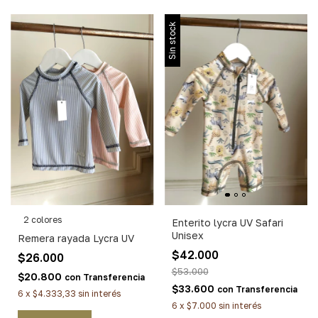
Sin stock
2 colores
Enterito lycra UV Safari
Unisex
Remera rayada Lycra UV
$42.000
$26.000
$53.000
$20.800
con
Transferencia
$33.600
con
Transferencia
6
x
$4.333,33
sin interés
6
x
$7.000
sin interés