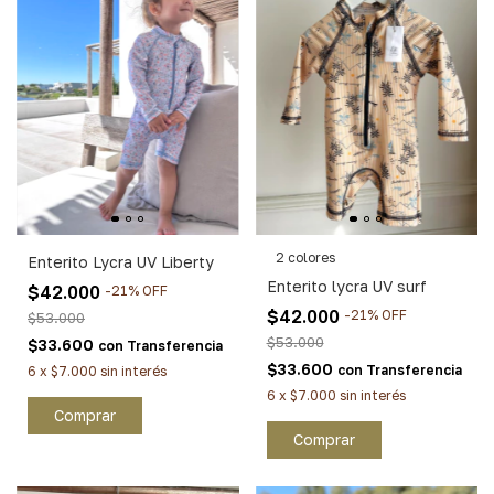
2 colores
Enterito Lycra UV Liberty
Enterito lycra UV surf
$42.000
-
21
%
OFF
$42.000
-
21
%
OFF
$53.000
$53.000
$33.600
con
Transferencia
$33.600
con
Transferencia
6
x
$7.000
sin interés
6
x
$7.000
sin interés
Comprar
Comprar