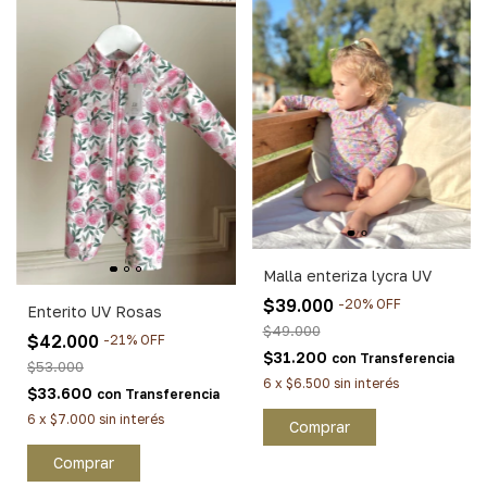
Malla enteriza lycra UV
$39.000
-
20
%
OFF
Enterito UV Rosas
$49.000
$42.000
-
21
%
OFF
$31.200
con
Transferencia
$53.000
6
x
$6.500
sin interés
$33.600
con
Transferencia
6
x
$7.000
sin interés
Comprar
Comprar