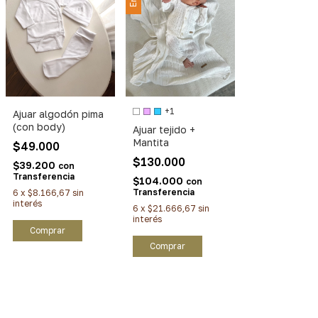
+1
Ajuar algodón pima
(con body)
Ajuar tejido +
Mantita
$49.000
$130.000
$39.200
con
Transferencia
$104.000
con
Transferencia
6
x
$8.166,67
sin
interés
6
x
$21.666,67
sin
interés
Comprar
Comprar