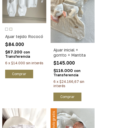
Ajuar tejido Rococó
$84.000
Ajuar inicial +
$67.200
con
gorrito + Mantita
Transferencia
$145.000
6
x
$14.000
sin interés
$116.000
con
Comprar
Transferencia
6
x
$24.166,67
sin
interés
Comprar
Envío gratis