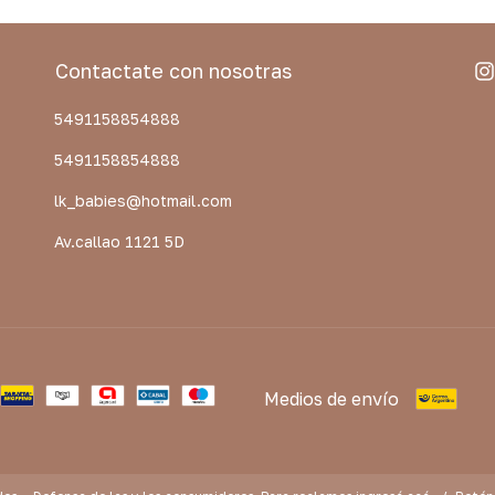
Contactate con nosotras
5491158854888
5491158854888
lk_babies@hotmail.com
Av.callao 1121 5D
Medios de envío