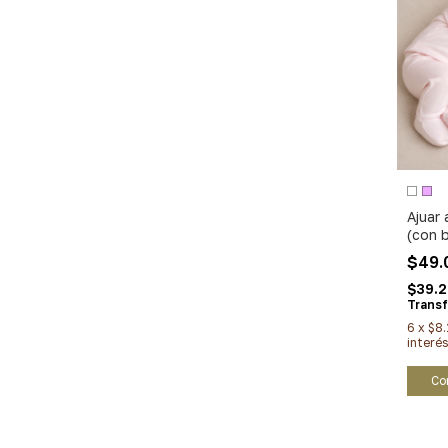
Ajuar
(con b
$49.
$39.
Transf
6
x
$8.
interés
Co