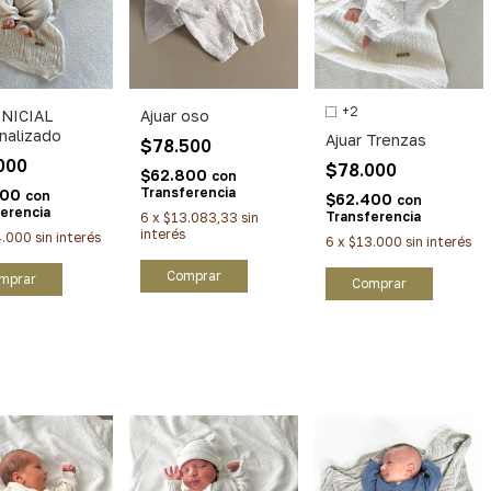
+2
 INICIAL
Ajuar oso
nalizado
Ajuar Trenzas
$78.500
000
$78.000
$62.800
con
Transferencia
200
con
$62.400
con
erencia
Transferencia
6
x
$13.083,33
sin
interés
4.000
sin interés
6
x
$13.000
sin interés
Comprar
mprar
Comprar