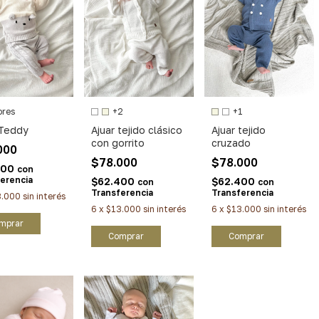
ores
+2
+1
 Teddy
Ajuar tejido clásico
Ajuar tejido
con gorrito
cruzado
000
$78.000
$78.000
400
con
erencia
$62.400
$62.400
con
con
Transferencia
Transferencia
3.000
sin interés
6
x
$13.000
sin interés
6
x
$13.000
sin interés
mprar
Comprar
Comprar