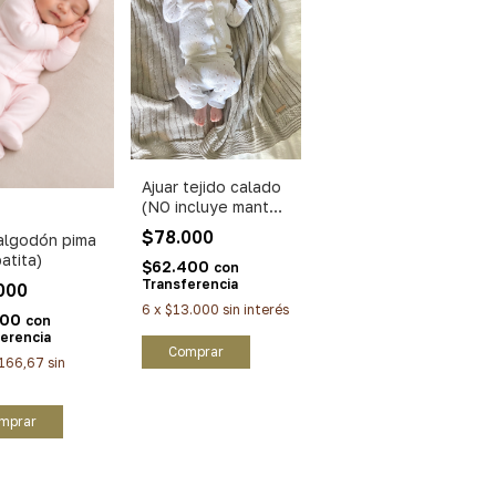
Ajuar tejido calado
(NO incluye manta
ni sonajero)
$78.000
 algodón pima
atita)
$62.400
con
Transferencia
000
6
x
$13.000
sin interés
200
con
erencia
Comprar
166,67
sin
mprar