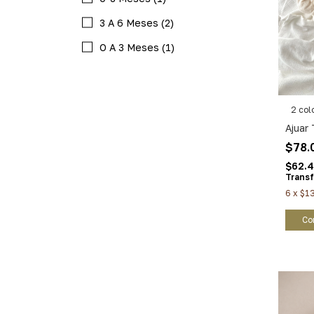
3 A 6 Meses (2)
O A 3 Meses (1)
2 col
Ajuar
$78.
$62.
Transf
6
x
$1
Co