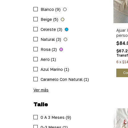
Blanco (9)
Beige (5)
Celeste (3)
Ajuar
perso
Natural (3)
$84.
Rosa (2)
$67.
Transf
Aero (1)
6
x
$1
Azul Marino (1)
Co
Caramelo Con Natural (1)
Ver más
Talle
0 A 3 Meses (9)
0-3 Meses (1)