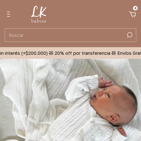
0
 interés (+$200.000) 🧸 20% off por transferencia 🧸 Envíos Gratis