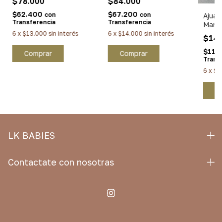
$78.000
$84.000
$62.400
$67.200
con
con
Ajuar 
Transferencia
Transferencia
Manti
6
x
$13.000
sin interés
6
x
$14.000
sin interés
$14
$116
Comprar
Comprar
Trans
6
x
$2
C
LK BABIES
Contactate con nosotras