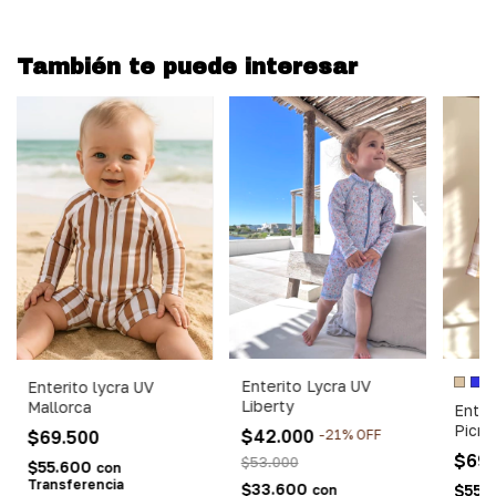
También te puede interesar
Enterito Lycra UV
Enterito lycra UV
Liberty
Mallorca
Enter
Picni
$42.000
-
21
%
OFF
$69.500
$69
$53.000
$55.600
con
Transferencia
$33.600
$55.
con