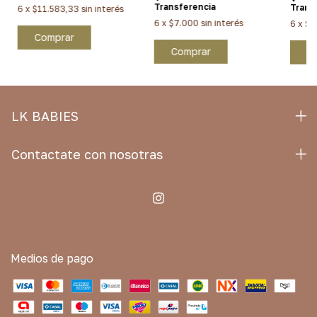
Transferencia
Trans
6
x
$11.583,33
sin interés
6
x
$7.000
sin interés
6
x
$1
Comprar
Comprar
C
LK BABIES
Contactate con nosotras
Medios de pago