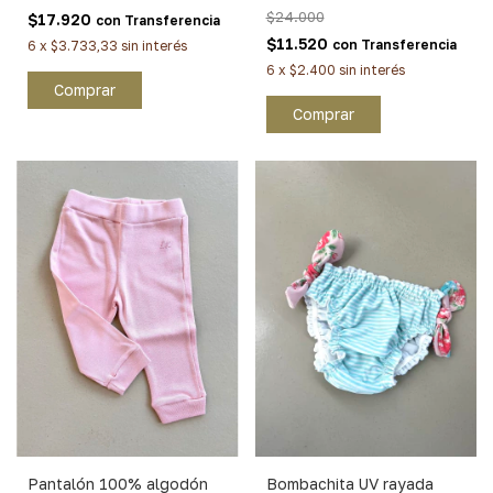
$24.000
$17.920
con
Transferencia
$11.520
con
Transferencia
6
x
$3.733,33
sin interés
6
x
$2.400
sin interés
Comprar
Comprar
Pantalón 100% algodón
Bombachita UV rayada