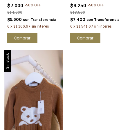
$7.000
$9.250
-
50
%
OFF
-
50
%
OFF
$14.000
$18.500
$5.600
$7.400
con
Transferencia
con
Transferencia
6
x
$1.166,67
sin interés
6
x
$1.541,67
sin interés
Comprar
Comprar
Sin stock