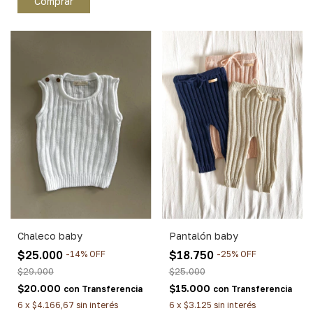
Comprar
Chaleco baby
Pantalón baby
$25.000
$18.750
-
14
%
OFF
-
25
%
OFF
$29.000
$25.000
$20.000
$15.000
con
Transferencia
con
Transferencia
6
x
$4.166,67
sin interés
6
x
$3.125
sin interés