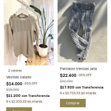
Pantalon trenzas lana
2 colores
$22.400
-
30
%
OFF
Vestido calado
$32.000
$14.000
-
50
%
OFF
$17.920
con
Transferencia
$28.000
6
x
$3.733,33
sin interés
$11.200
con
Transferencia
6
x
$2.333,33
sin interés
Comprar