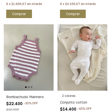
6
x
$1.666,67
sin interés
6
x
$4.166,67
sin interés
Comprar
Comprar
2 colores
Bombachudo Marinero
Conjunto cotton
$22.400
-
30
%
OFF
$14.400
-
40
%
OFF
$32.000