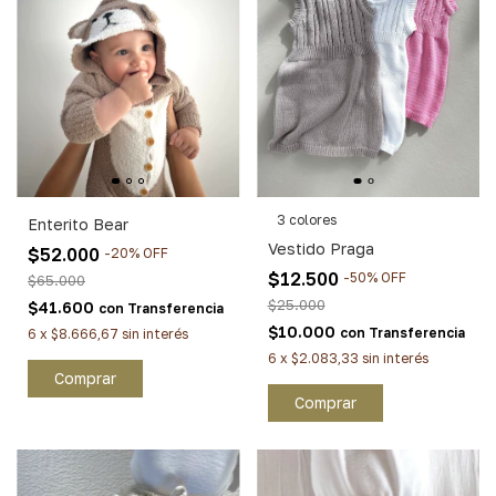
3 colores
Enterito Bear
Vestido Praga
$52.000
-
20
%
OFF
$12.500
-
50
%
OFF
$65.000
$25.000
$41.600
con
Transferencia
$10.000
con
Transferencia
6
x
$8.666,67
sin interés
6
x
$2.083,33
sin interés
Comprar
Comprar