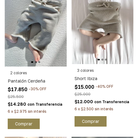
3 colores
2 colores
Short Ibiza
Pantalón Cerdeña
$15.000
-
40
%
OFF
$17.850
-
30
%
OFF
$25.000
$25.500
$12.000
con
Transferencia
$14.280
con
Transferencia
6
x
$2.500
sin interés
6
x
$2.975
sin interés
Comprar
Comprar